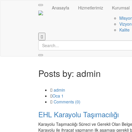
Toggle
Anasayfa
Hizmetlerimiz
Kurumsal
navigation
Misyo
Vizyon
Kalite
Posts by:
admin
admin
Oca 1
Comments (
0
)
EHL Karayolu Taşımacılığı
Karayolu Taşımacılığı Süreci ve Gerekli Olan Belgele
Karayolu ile ihracat yapmanın ilk aşaması gerekli