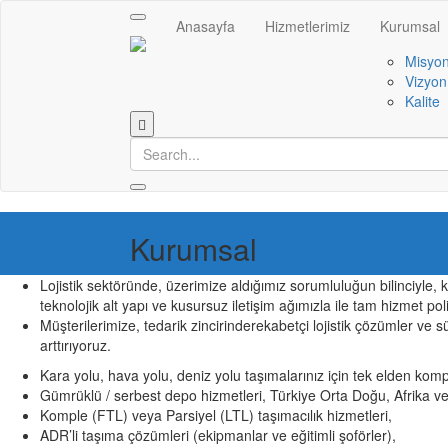
Toggle
Anasayfa
Hizmetlerimiz
Kurumsal
navigation
Misyo
Vizyon
Kalite
Kurumsal
Lojistik sektöründe, üzerimize aldığımız sorumluluğun bilinciyle,
teknolojik alt yapı ve kusursuz iletişim ağımızla ile tam hizmet po
Müşterilerimize, tedarik zincirinderekabetçi lojistik çözümler ve sü
arttırıyoruz.
Kara yolu, hava yolu, deniz yolu taşımalarınız için tek elden kom
Gümrüklü / serbest depo hizmetleri, Türkiye Orta Doğu, Afrika ve 
Komple (FTL) veya Parsiyel (LTL) taşımacılık hizmetleri,
ADR’li taşıma çözümleri (ekipmanlar ve eğitimli şoförler),